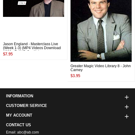
Jason England - Masterclass Live
(Week 1-3) (MP4 Videos Download
1080p FullHD Quality)
$7.95
Greater Magic Video Library 8 - John
Carney
$3.95
INFORMATION
CUSTOMER SERVICE
MY ACCOUNT
CONTACT US
Email: abc@ab.com