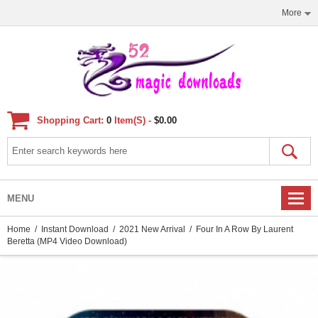
More
Shopping Cart:
0
Item(s) -
$0.00
MENU
Home
/
Instant Download
/
2021 New Arrival
/ Four In A Row By Laurent
Beretta (MP4 Video Download)